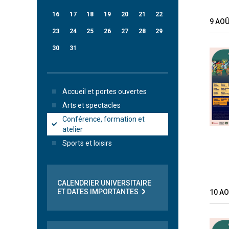
16
17
18
19
20
21
22
9 AO
23
24
25
26
27
28
29
30
31
Accueil et portes ouvertes
Arts et spectacles
Conférence, formation et
atelier
Sports et loisirs
CALENDRIER UNIVERSITAIRE
ET DATES IMPORTANTES
10 A