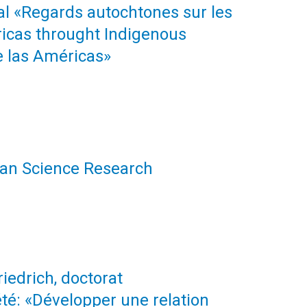
nal «Regards autochtones sur les
icas throught Indigenous
e las Américas»
uman Science Research
iedrich, doctorat
iété: «Développer une relation