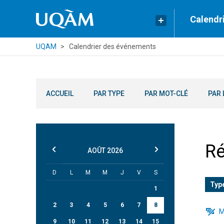
Calendr
UQAM
Calendrier des événements
ACCUEIL
PAR TYPE
PAR MOT-CLÉ
PAR 
Ré
AOÛT
2026
D
L
M
M
J
V
S
Typ
1
2
3
4
5
6
7
8
M
9
10
11
12
13
14
15