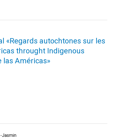
nal «Regards autochtones sur les
icas throught Indigenous
e las Américas»
th-Jasmin