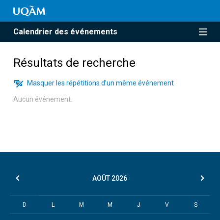
Calendrier des événements
Résultats de recherche
Masquer les répétitions d’un même événement
Aucun événement.
AOÛT
2026
D
L
M
M
J
V
S