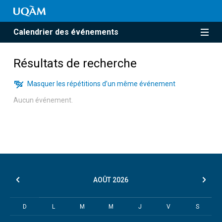
Calendrier des événements
Résultats de recherche
Masquer les répétitions d’un même événement
Aucun événement.
AOÛT
2026
D
L
M
M
J
V
S