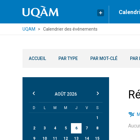
Calendr
UQAM
Calendrier des événements
ACCUEIL
PAR TYPE
PAR MOT-CLÉ
PAR 
Ré
AOÛT
2026
D
L
M
M
J
V
S
M
1
Aucu
2
3
4
5
6
7
8
9
10
11
12
13
14
15