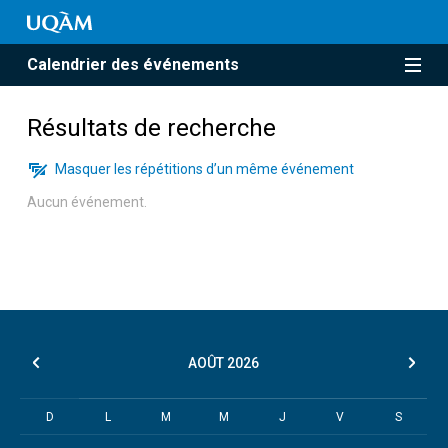
Calendrier des événements
Résultats de recherche
Masquer les répétitions d’un même événement
Aucun événement.
AOÛT
2026
D
L
M
M
J
V
S