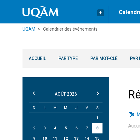
Calendr
UQAM
Calendrier des événements
ACCUEIL
PAR TYPE
PAR MOT-CLÉ
PAR 
Ré
AOÛT
2026
D
L
M
M
J
V
S
M
1
Aucu
2
3
4
5
6
7
8
9
10
11
12
13
14
15