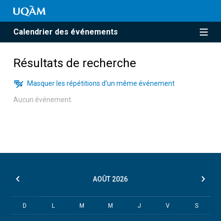
Calendrier des événements
Résultats de recherche
Masquer les répétitions d’un même événement
Aucun événement.
AOÛT
2026
D
L
M
M
J
V
S