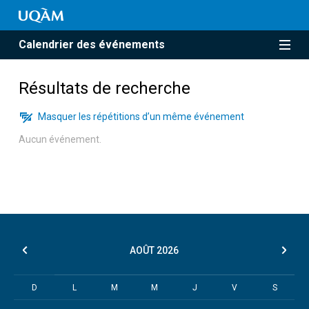
Calendrier des événements
Résultats de recherche
Masquer les répétitions d’un même événement
Aucun événement.
AOÛT
2026
D
L
M
M
J
V
S