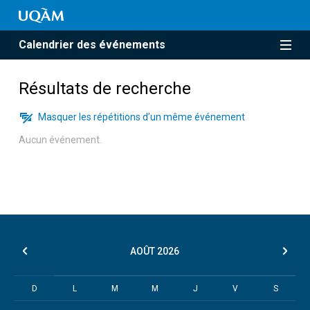
Calendrier des événements
Résultats de recherche
Masquer les répétitions d’un même événement
Aucun événement.
AOÛT
2026
D
L
M
M
J
V
S