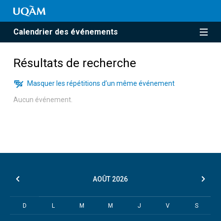
Calendrier des événements
Résultats de recherche
Masquer les répétitions d’un même événement
Aucun événement.
AOÛT
2026
D
L
M
M
J
V
S