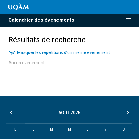
Calendrier des événements
Résultats de recherche
Masquer les répétitions d’un même événement
Aucun événement.
AOÛT
2026
D
L
M
M
J
V
S