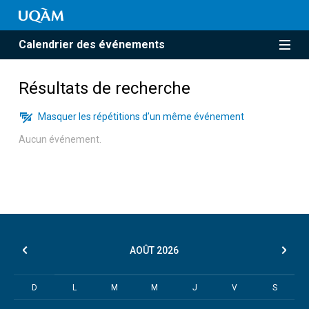
Calendrier des événements
Résultats de recherche
Masquer les répétitions d’un même événement
Aucun événement.
AOÛT
2026
D
L
M
M
J
V
S