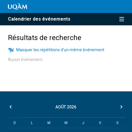
Calendrier des événements
Résultats de recherche
Masquer les répétitions d’un même événement
Aucun événement.
AOÛT
2026
D
L
M
M
J
V
S