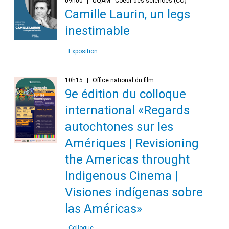
09h00
UQAM - Coeur des sciences (CO)
Camille Laurin, un legs
inestimable
Exposition
10h15
Office national du film
9e édition du colloque
international «Regards
autochtones sur les
Amériques | Revisioning
the Americas throught
Indigenous Cinema |
Visiones indígenas sobre
las Américas»
Colloque