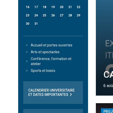
16
17
18
19
20
21
22
23
24
25
26
27
28
29
30
31
Accueil et portes ouvertes
Arts et spectacles
Conférence, formation et
atelier
Sports et loisirs
C
6 aoû
CALENDRIER UNIVERSITAIRE
ET DATES IMPORTANTES
PROJ