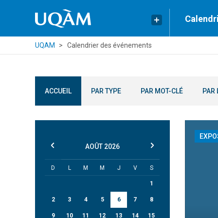
Calendr
UQAM
Calendrier des événements
ACCUEIL
PAR TYPE
PAR MOT-CLÉ
PAR 
EXPO
AOÛT
2026
D
L
M
M
J
V
S
1
2
3
4
5
6
7
8
9
10
11
12
13
14
15