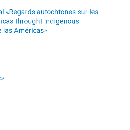
nal «Regards autochtones sur les
icas throught Indigenous
e las Américas»
e»