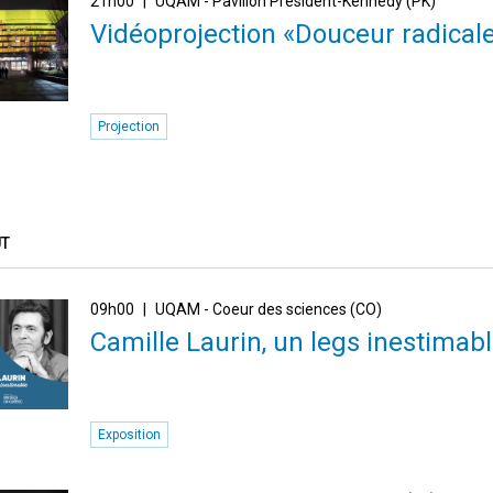
21h00
UQAM - Pavillon Président-Kennedy (PK)
Vidéoprojection «Douceur radical
Projection
ÛT
09h00
UQAM - Coeur des sciences (CO)
Camille Laurin, un legs inestimab
Exposition